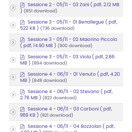
p
Sessione 2 - 05/11 - 03 Zani
( pdf, 2.12 MB
d
)
(851 download)
f
p
Sessione 3 - 05/11 - 01 Benallegue
( pdf,
d
522 KB )
(736 download)
f
p
Sessione 3 - 05/11 - 02 Maiorino Piccolo
d
( pdf, 14.90 MB )
(900 download)
f
p
Sessione 3 - 05/11 - 03 Viola
( pdf, 2.86
d
MB )
(894 download)
f
p
Sessione 4 - 06/11 - 01 Venuto
( pdf, 4.20
d
MB )
(848 download)
f
p
Sessione 4 - 06/11 - 02 Stevano
( pdf,
d
2.78 MB )
(823 download)
f
p
Sessione 4 - 06/11 - 03 Carboni
( pdf,
d
989 KB )
(821 download)
f
p
Sessione 4 - 06/11 - 04 Bozzolan
( pdf,
d