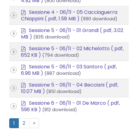
4.92 MB )
(800 download)
f
p
Sessione 4 - 06/11 - 05 Cacciaguerra
d
Chiappini
( pdf, 1.58 MB )
(990 download)
f
p
Sessione 5 - 06/11 - 01 Grandi
( pdf, 3.02
d
MB )
(835 download)
f
p
Sessione 5 - 06/11 - 02 Michelotto
( pdf,
d
652 KB )
(794 download)
f
p
Sessione 5 - 06/11 - 03 Santoro
( pdf,
d
6.96 MB )
(887 download)
f
p
Sessione 5 - 06/11 - 04 Becciani
( pdf,
d
10.07 MB )
(851 download)
f
p
Sessione 6 - 06/11 - 01 De Marco
( pdf,
d
596 KB )
(812 download)
f
1
2
»