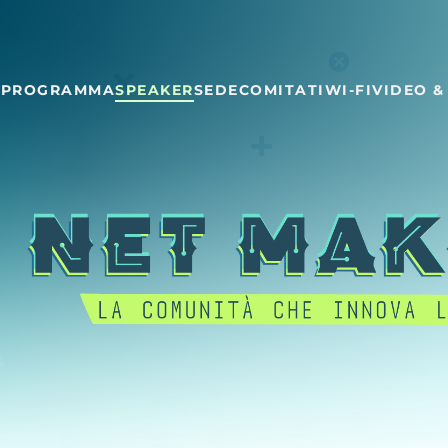
E
PROGRAMMA
SPEAKER
SEDE
COMITATI
WI-FI
VIDEO &