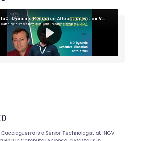
O
 Cacciaguerra is a Senior Technologist at INGV,
 a PhD in Computer Science, a Master’s in