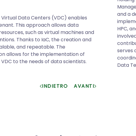
Managem
and a d
n Virtual Data Centers (VDC) enables
impleme
tenant. This approach allows data
HPC, an
resources, such as virtual machines and
involve
tions. Thanks to IaC, the creation and
contrib
lable, and repeatable. The
serves 
on allows for the implementation of
coordin
e VDC to the needs of data scientists.
Data Te
INDIETRO
AVANTI