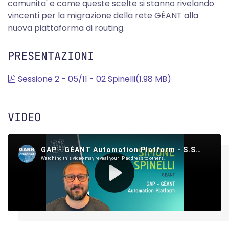
comunita' e come queste scelte si stanno rivelando
vincenti per la migrazione della rete GÉANT alla
nuova piattaforma di routing.
PRESENTAZIONI
pdf
Sessione 2 - 05/11 - 02 Spinelli
(
1.98 MB
)
VIDEO