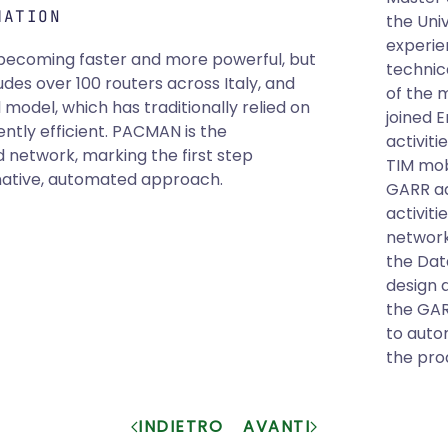
MATION
the Univ
experie
becoming faster and more powerful, but
technica
des over 100 routers across Italy, and
of the m
 model, which has traditionally relied on
joined E
ently efficient. PACMAN is the
activiti
network, marking the first step
TIM mobi
native, automated approach.
GARR ad
activiti
network
the Dat
design 
the GAR
to auto
the pro
INDIETRO
AVANTI