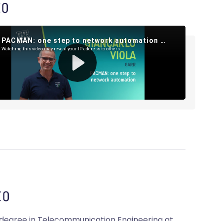
EO
O
degree in Telecommunication Engineering at