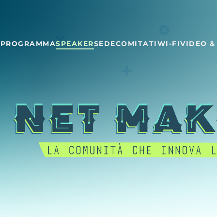
E
PROGRAMMA
SPEAKER
SEDE
COMITATI
WI-FI
VIDEO &