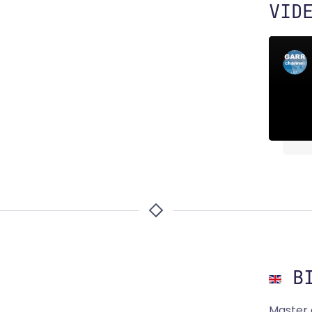
VID
BI
Master 