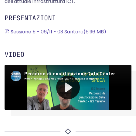
dell'attuale infrastruttura ICT.
PRESENTAZIONI
pdf
Sessione 5 - 06/11 - 03 Santoro
(
6.96 MB
)
VIDEO