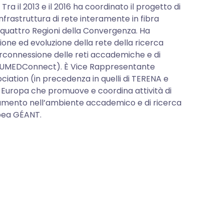
Tra il 2013 e il 2016 ha coordinato il progetto di
frastruttura di rete interamente in fibra
e quattro Regioni della Convergenza. Ha
ione ed evoluzione della rete della ricerca
terconnessione delle reti accademiche e di
o (EUMEDConnect). È Vice Rappresentante
ciation (in precedenza in quelli di TERENA e
in Europa che promuove e coordina attività di
iegamento nell’ambiente accademico e di ricerca
opea GÉANT.