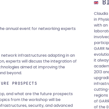
BI
Claudia
in Physi
with an
he annual event for networking experts
laborat
involve
partici
GARR Ne
evoluti
e network infrastructures adapting in an
it alwa
n, experts will discuss the integration of
academi
hnologies aimed at improving the
2013 an
 and beyond.
upgradi
TURE PROSPECTS
infrastr
cutting
p, and what are the future prospects
regions 
topics from the workshop will be
of GARR
nfrastructures, security, and advanced
of the 