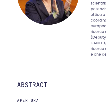
scientif
potenzia
ottica e
coordina
europea 
ricerca
(Deputy)
DANTE), 
ricerca 
e che de
ABSTRACT
APERTURA