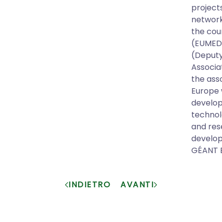
project
network
the cou
(EUMEDC
(Deputy
Associa
the ass
Europe 
develop
technol
and res
develop
GÉANT 
INDIETRO
AVANTI