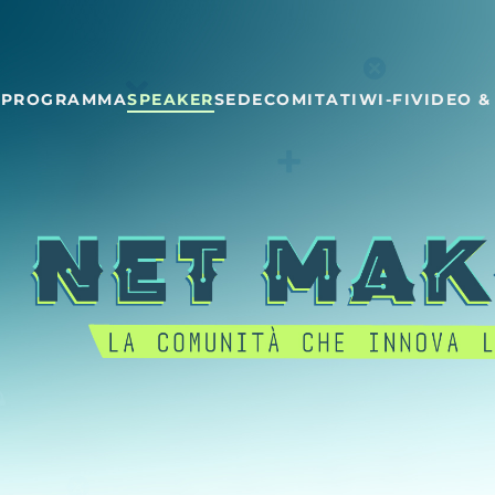
E
PROGRAMMA
SPEAKER
SEDE
COMITATI
WI-FI
VIDEO &