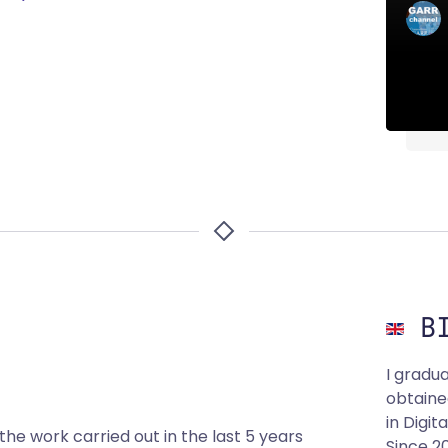
BI
I gradu
obtaine
in Digi
 the work carried out in the last 5 years
Since 2