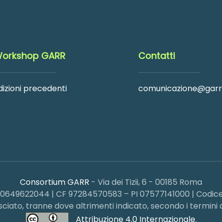
orkshop GARR
Contatti
dizioni precedenti
comunicazione@garr.
Consortium GARR
- Via dei Tizii, 6 - 00185 Roma
x 0649622044 | CF 97284570583 – PI 07577141000 | Codice
ilasciato, tranne dove altrimenti indicato, secondo i termi
Attribuzione 4.0 Internazionale
.