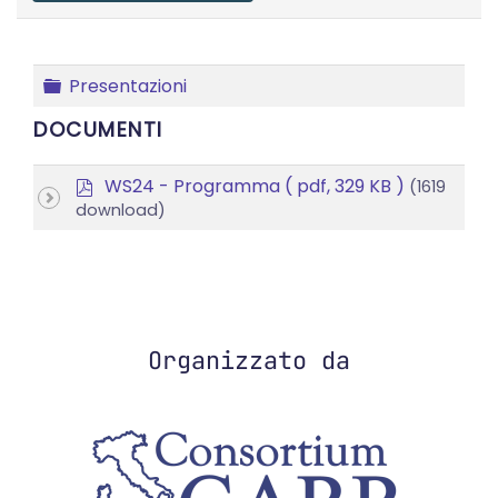
Cartella
Presentazioni
DOCUMENTI
p
WS24 - Programma
( pdf, 329 KB )
(1619
d
download)
f
Organizzato da