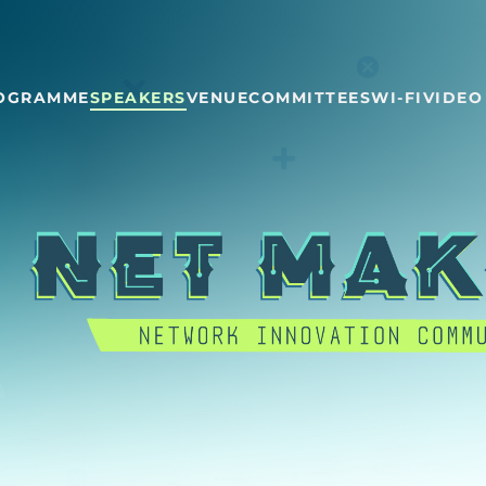
OGRAMME
SPEAKERS
VENUE
COMMITTEES
WI-FI
VIDEO