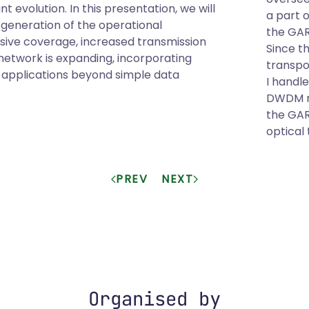
 evolution. In this presentation, we will
a part 
generation of the operational
the GAR
nsive coverage, increased transmission
Since t
 network is expanding, incorporating
transpo
 applications beyond simple data
I handl
DWDM ne
the GAR
optical 
PREV
NEXT
Organised by