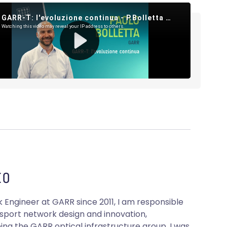
O
 Engineer at GARR since 2011, I am responsible
nsport network design and innovation,
ing the GARR optical infrastructure group. I was