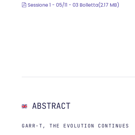
pdf
Sessione 1 - 05/11 - 03 Bolletta
(
2.17 MB
)
ABSTRACT
GARR-T, THE EVOLUTION CONTINUES