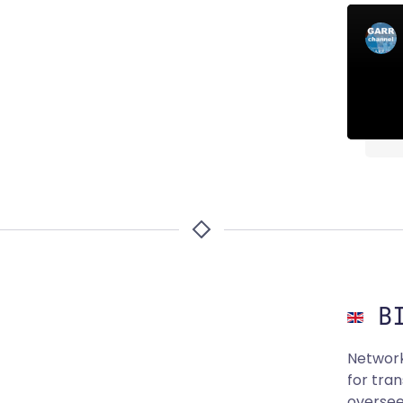
BI
Network
for tra
oversee