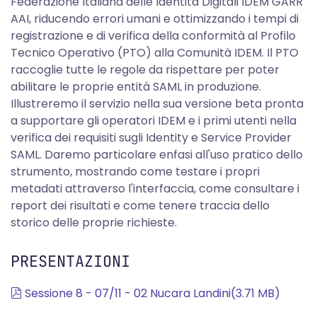
Federazione Italiana delle Identità Digitali IDEM GARR
AAI, riducendo errori umani e ottimizzando i tempi di
registrazione e di verifica della conformità al Profilo
Tecnico Operativo (PTO) alla Comunità IDEM. Il PTO
raccoglie tutte le regole da rispettare per poter
abilitare le proprie entità SAML in produzione.
Illustreremo il servizio nella sua versione beta pronta
a supportare gli operatori IDEM e i primi utenti nella
verifica dei requisiti sugli Identity e Service Provider
SAML. Daremo particolare enfasi all'uso pratico dello
strumento, mostrando come testare i propri
metadati attraverso l'interfaccia, come consultare i
report dei risultati e come tenere traccia dello
storico delle proprie richieste.
PRESENTAZIONI
pdf
Sessione 8 - 07/11 - 02 Nucara Landini
(
3.71 MB
)