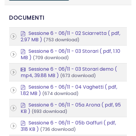
DOCUMENTI
p
Sessione 6 - 06/11 - 02 Sciarretta
( pdf,
d
2.97 MB )
(753 download)
f
p
Sessione 6 - 06/11 - 03 Storari
( pdf, 1.10
d
MB )
(709 download)
f
v
Sessione 6 - 06/11 - 03 Storari demo
(
i
mp4, 39.88 MB )
(673 download)
d
p
e
Sessione 6 - 06/11 - 04 Vaghetti
( pdf,
d
o
1.82 MB )
(674 download)
f
p
Sessione 6 - 06/11 - 05a Arona
( pdf, 95
d
KB )
(693 download)
f
p
Sessione 6 - 06/11 - 05b Gaffuri
( pdf,
d
318 KB )
(736 download)
f