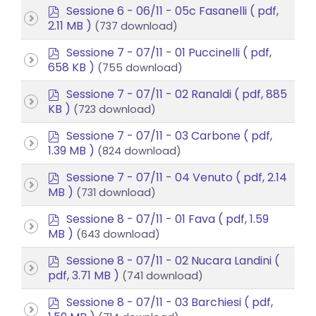
p
Sessione 6 - 06/11 - 05c Fasanelli
( pdf,
d
2.11 MB )
(737 download)
f
p
Sessione 7 - 07/11 - 01 Puccinelli
( pdf,
d
658 KB )
(755 download)
f
p
Sessione 7 - 07/11 - 02 Ranaldi
( pdf, 885
d
KB )
(723 download)
f
p
Sessione 7 - 07/11 - 03 Carbone
( pdf,
d
1.39 MB )
(824 download)
f
p
Sessione 7 - 07/11 - 04 Venuto
( pdf, 2.14
d
MB )
(731 download)
f
p
Sessione 8 - 07/11 - 01 Fava
( pdf, 1.59
d
MB )
(643 download)
f
p
Sessione 8 - 07/11 - 02 Nucara Landini
(
d
pdf, 3.71 MB )
(741 download)
f
p
Sessione 8 - 07/11 - 03 Barchiesi
( pdf,
d