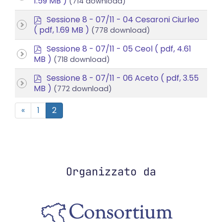
1.59 MB )
(714 download)
f
p
Sessione 8 - 07/11 - 04 Cesaroni Ciurleo
d
( pdf, 1.69 MB )
(778 download)
f
p
Sessione 8 - 07/11 - 05 Ceol
( pdf, 4.61
d
MB )
(718 download)
f
p
Sessione 8 - 07/11 - 06 Aceto
( pdf, 3.55
d
MB )
(772 download)
f
«
1
2
Organizzato da